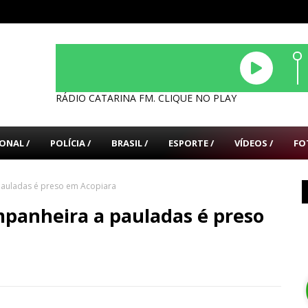
RÁDIO CATARINA FM. CLIQUE NO PLAY
ONAL /
POLÍCIA /
BRASIL /
ESPORTE /
VÍDEOS /
FO
pauladas é preso em Acopiara
panheira a pauladas é preso