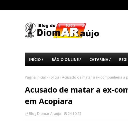
INÍCIO /
RÁDIO ONLINE /
CATARINA /
REGI
Página inicial
Polícia
Acusado de matar a ex-companheira a 
Acusado de matar a ex-com
em Acopiara
Blog Diomar Araujo
24.10.25