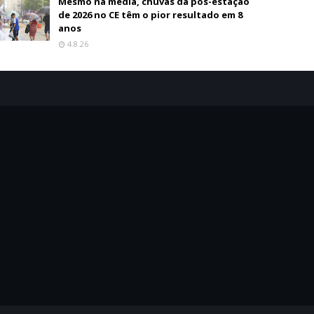
Mesmo na média, chuvas da pós-estação
de 2026 no CE têm o pior resultado em 8
anos
4.8.26