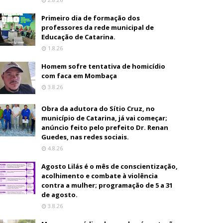
Primeiro dia de formação dos
professores da rede municipal de
Educação de Catarina.
1.8.26
Homem sofre tentativa de homicídio
com faca em Mombaça
3.8.26
Obra da adutora do Sítio Cruz, no
município de Catarina, já vai começar;
anúncio feito pelo prefeito Dr. Renan
Guedes, nas redes sociais.
4.8.26
Agosto Lilás é o mês de conscientização,
acolhimento e combate à violência
contra a mulher; programação de 5 a 31
de agosto.
3.8.26