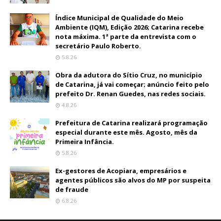
Índice Municipal de Qualidade do Meio
Ambiente (IQM), Edição 2026; Catarina recebe
nota máxima. 1ª parte da entrevista com o
secretário Paulo Roberto.
5.8.26
Obra da adutora do Sítio Cruz, no município
de Catarina, já vai começar; anúncio feito pelo
prefeito Dr. Renan Guedes, nas redes sociais.
4.8.26
Prefeitura de Catarina realizará programação
especial durante este mês. Agosto, mês da
Primeira Infância.
5.8.26
Ex-gestores de Acopiara, empresários e
agentes públicos são alvos do MP por suspeita
de fraude
6.8.26