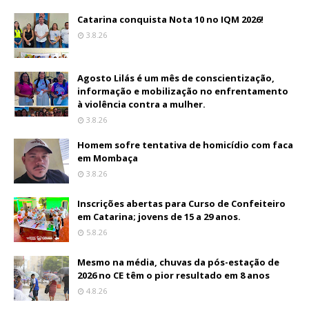
Catarina conquista Nota 10 no IQM 2026!
3.8.26
Agosto Lilás é um mês de conscientização,
informação e mobilização no enfrentamento
à violência contra a mulher.
3.8.26
Homem sofre tentativa de homicídio com faca
em Mombaça
3.8.26
Inscrições abertas para Curso de Confeiteiro
em Catarina; jovens de 15 a 29 anos.
5.8.26
Mesmo na média, chuvas da pós-estação de
2026 no CE têm o pior resultado em 8 anos
4.8.26