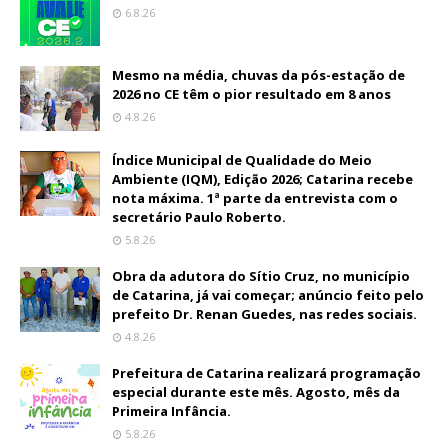
6.8.26
Mesmo na média, chuvas da pós-estação de
2026 no CE têm o pior resultado em 8 anos
4.8.26
Índice Municipal de Qualidade do Meio
Ambiente (IQM), Edição 2026; Catarina recebe
nota máxima. 1ª parte da entrevista com o
secretário Paulo Roberto.
5.8.26
Obra da adutora do Sítio Cruz, no município
de Catarina, já vai começar; anúncio feito pelo
prefeito Dr. Renan Guedes, nas redes sociais.
4.8.26
Prefeitura de Catarina realizará programação
especial durante este mês. Agosto, mês da
Primeira Infância.
5.8.26