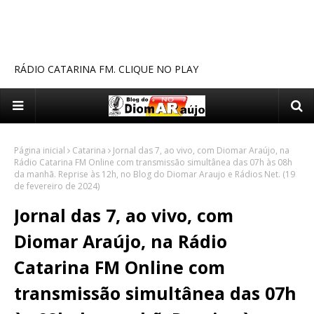
RÁDIO CATARINA FM. CLIQUE NO PLAY
Página inicial
Catarina
Jornal das 7, ao vivo, com Diomar Araújo, na
Rádio Catarina FM Online com transmissão simultânea das 07h às 08h
da manhã. Reprise às 12h, no Blog do Diomar Araujo e Rádios Net. (19
de fevereiro de 2024)
Jornal das 7, ao vivo, com
Diomar Araújo, na Rádio
Catarina FM Online com
transmissão simultânea das 07h