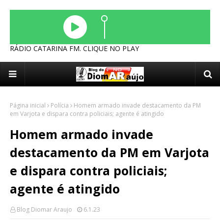
RÁDIO CATARINA FM. CLIQUE NO PLAY
Página inicial
Polícia
Homem armado invade destacamento da PM
em Varjota e dispara contra policiais; agente é atingido
Homem armado invade
destacamento da PM em Varjota
e dispara contra policiais;
agente é atingido
Blog Diomar Araujo
6.1.23