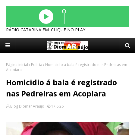
RÁDIO CATARINA FM. CLIQUE NO PLAY
Página inicial
Polícia
Homicidio á bala é registrado nas Pedreiras em
Acopiara
Homicidio á bala é registrado
nas Pedreiras em Acopiara
Blog Diomar Araujo
17.6.26