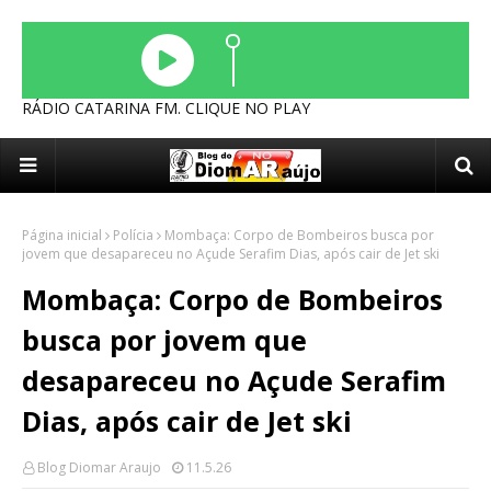
RÁDIO CATARINA FM. CLIQUE NO PLAY
Página inicial
Polícia
Mombaça: Corpo de Bombeiros busca por
jovem que desapareceu no Açude Serafim Dias, após cair de Jet ski
Mombaça: Corpo de Bombeiros
busca por jovem que
desapareceu no Açude Serafim
Dias, após cair de Jet ski
Blog Diomar Araujo
11.5.26