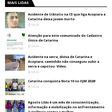
MAIS LIDAS
Acidente de trânsito na CE que liga Acopiara a
Catarina deixa jovem morto
6.8.26
Atenção para este comunicado do Cadastro
Único de Catarina.
6.8.26
Acidente na serra, divisa de Catarina e
Acopiara; caminhão não conseguiu subir a
serra e capotou. Vídeo.
6.8.26
Catarina conquista Nota 10 no IQM 2026!
3.8.26
Agosto Lilás é um mês de conscientização,
informação e mobilização no enfrentamento
à violência contra a mulher.