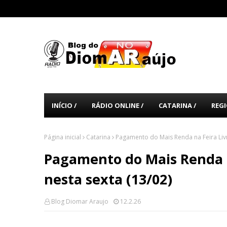
INÍCIO /
RÁDIO ONLINE /
CATARINA /
REGI
Página inicial
Catarina
Pagamento do Mais Renda na Feira Livre
Pagamento do Mais Renda n
nesta sexta (13/02)
Blog Diomar Araujo
12.2.26