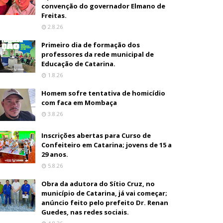
convenção do governador Elmano de
Freitas.
2.8.26
Primeiro dia de formação dos
professores da rede municipal de
Educação de Catarina.
1.8.26
Homem sofre tentativa de homicídio
com faca em Mombaça
3.8.26
Inscrições abertas para Curso de
Confeiteiro em Catarina; jovens de 15 a
29 anos.
5.8.26
Obra da adutora do Sítio Cruz, no
município de Catarina, já vai começar;
anúncio feito pelo prefeito Dr. Renan
Guedes, nas redes sociais.