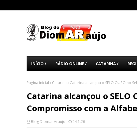
INÍCIO /
RÁDIO ONLINE /
CATARINA /
REGI
Página inicial
Catarina
Catarina alcançou o SELO OURO no Se
Catarina alcançou o SELO 
Compromisso com a Alfabe
Blog Diomar Araujo
24.1.26