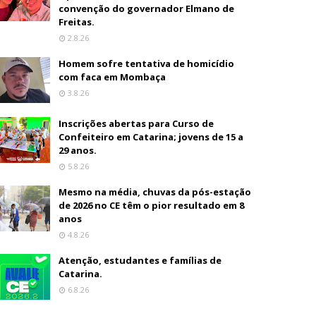
convenção do governador Elmano de
Freitas.
2.8.26
Homem sofre tentativa de homicídio
com faca em Mombaça
3.8.26
Inscrições abertas para Curso de
Confeiteiro em Catarina; jovens de 15 a
29 anos.
5.8.26
Mesmo na média, chuvas da pós-estação
de 2026 no CE têm o pior resultado em 8
anos
4.8.26
Atenção, estudantes e famílias de
Catarina.
6.8.26