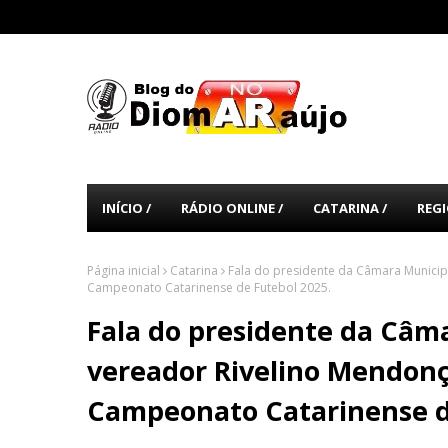
INÍCIO /
RÁDIO ONLINE /
CATARINA /
REGI
Página inicial
Catarina
Fala do presidente da Câmara Municipa
Campeonato Catarinense de Futebol 2025.
Fala do presidente da Câma
vereador Rivelino Mendonça
Campeonato Catarinense d