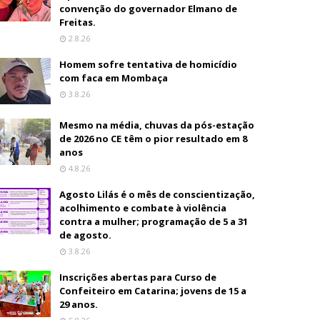
convenção do governador Elmano de
Freitas.
2.8.26
Homem sofre tentativa de homicídio
com faca em Mombaça
3.8.26
Mesmo na média, chuvas da pós-estação
de 2026 no CE têm o pior resultado em 8
anos
4.8.26
Agosto Lilás é o mês de conscientização,
acolhimento e combate à violência
contra a mulher; programação de 5 a 31
de agosto.
3.8.26
Inscrições abertas para Curso de
Confeiteiro em Catarina; jovens de 15 a
29 anos.