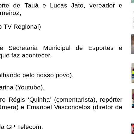
porte de Tauá e Lucas Jato, vereador e
rneiroz,
eb TV Regional)
 e Secretaria Municipal de Esportes e
que faz acontecer.
alhando pelo nosso povo).
rina (Youtube).
o Régis ‘Quinha’ (comentarista), repórter
câmera) e Emanoel Vasconcelos (diretor de
 da GP Telecom.