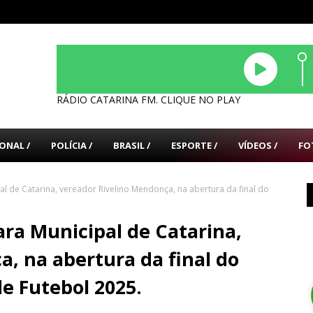
RÁDIO CATARINA FM. CLIQUE NO PLAY
ONAL /
POLÍCIA /
BRASIL /
ESPORTE /
VÍDEOS /
FO
l de Catarina, vereador Rivelino Mendonça, na abertura da final do
ra Municipal de Catarina,
, na abertura da final do
e Futebol 2025.