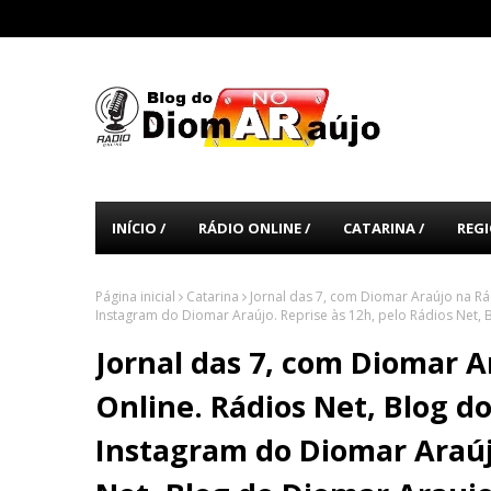
INÍCIO /
RÁDIO ONLINE /
CATARINA /
REGI
Página inicial
Catarina
Jornal das 7, com Diomar Araújo na Rá
Instagram do Diomar Araújo. Reprise às 12h, pelo Rádios Net, 
Jornal das 7, com Diomar A
Online. Rádios Net, Blog d
Instagram do Diomar Araújo