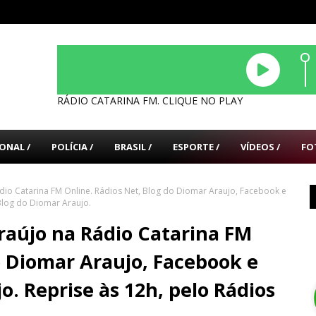
RÁDIO CATARINA FM. CLIQUE NO PLAY
ONAL /
POLÍCIA /
BRASIL /
ESPORTE /
VÍDEOS /
FO
dio Catarina FM Online. Rádios Net, Blog do Diomar Araujo, Facebook e
Blog do Diomar Araujo.
raújo na Rádio Catarina FM
o Diomar Araujo, Facebook e
. Reprise às 12h, pelo Rádios