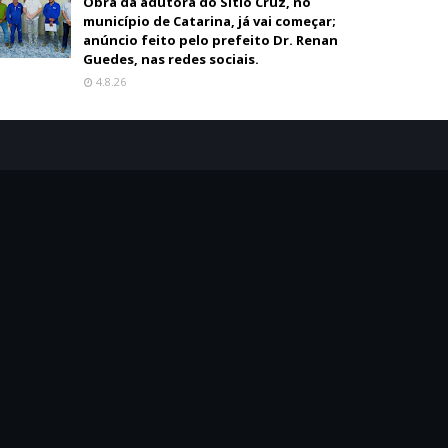
Obra da adutora do Sítio Cruz, no
município de Catarina, já vai começar;
anúncio feito pelo prefeito Dr. Renan
Guedes, nas redes sociais.
4.8.26