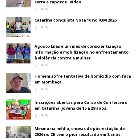
serra e capotou. Vídeo.
6.8.26
Catarina conquista Nota 10 no IQM 2026!
3.8.26
Agosto Lilás é um mês de conscientização,
informação e mobilização no enfrentamento
à violência contra a mulher.
3.8.26
Homem sofre tentativa de homicídio com faca
em Mombaça
3.8.26
Inscrições abertas para Curso de Confeiteiro
em Catarina; jovens de 15 a 29 anos.
5.8.26
Mesmo na média, chuvas da pós-estação de
2026 no CE têm o pior resultado em 8 anos