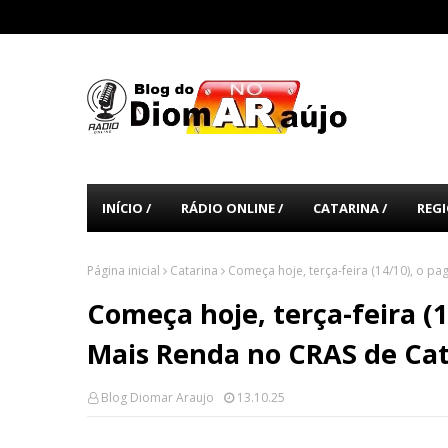
INÍCIO /
RÁDIO ONLINE /
CATARINA /
REGI
Página inicial
Catarina
Começa hoje, terça-feira (14/10), o p
Começa hoje, terça-feira (
Mais Renda no CRAS de Cat
Blog Diomar Araujo
13.10.25