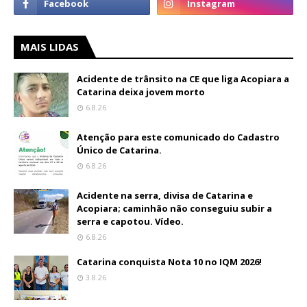
MAIS LIDAS
Acidente de trânsito na CE que liga Acopiara a
Catarina deixa jovem morto
6.8.26
Atenção para este comunicado do Cadastro
Único de Catarina.
6.8.26
Acidente na serra, divisa de Catarina e
Acopiara; caminhão não conseguiu subir a
serra e capotou. Vídeo.
6.8.26
Catarina conquista Nota 10 no IQM 2026!
3.8.26