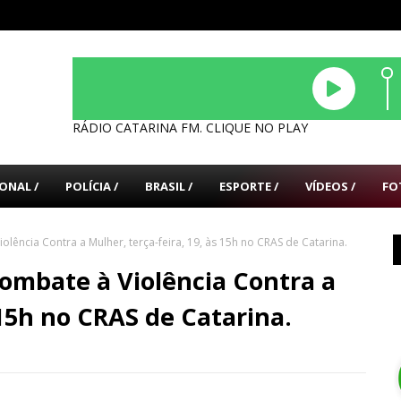
RÁDIO CATARINA FM. CLIQUE NO PLAY
ONAL /
POLÍCIA /
BRASIL /
ESPORTE /
VÍDEOS /
FO
olência Contra a Mulher, terça-feira, 19, às 15h no CRAS de Catarina.
Combate à Violência Contra a
 15h no CRAS de Catarina.