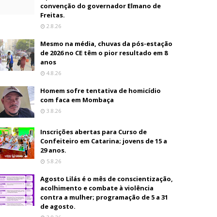
convenção do governador Elmano de
Freitas.
2.8.26
Mesmo na média, chuvas da pós-estação
de 2026 no CE têm o pior resultado em 8
anos
4.8.26
Homem sofre tentativa de homicídio
com faca em Mombaça
3.8.26
Inscrições abertas para Curso de
Confeiteiro em Catarina; jovens de 15 a
29 anos.
5.8.26
Agosto Lilás é o mês de conscientização,
acolhimento e combate à violência
contra a mulher; programação de 5 a 31
de agosto.