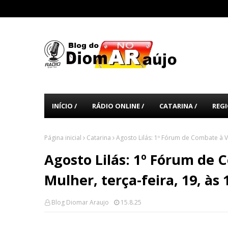
INÍCIO /
RÁDIO ONLINE /
CATARINA /
REGI
Página inicial
Catarina
Agosto Lilás: 1º Fórum de Combate à Vi
Agosto Lilás: 1º Fórum de 
Mulher, terça-feira, 19, às
Blog Diomar Araujo
15.8.25