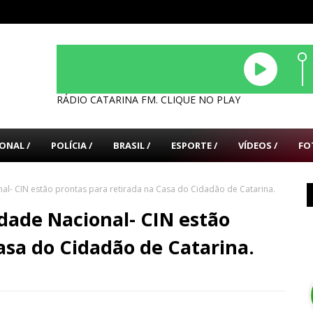
RÁDIO CATARINA FM. CLIQUE NO PLAY
ONAL /
POLÍCIA /
BRASIL /
ESPORTE /
VÍDEOS /
FO
nal- CIN estão prontas para retirada na Casa do Cidadão de Catarina.
idade Nacional- CIN estão
asa do Cidadão de Catarina.