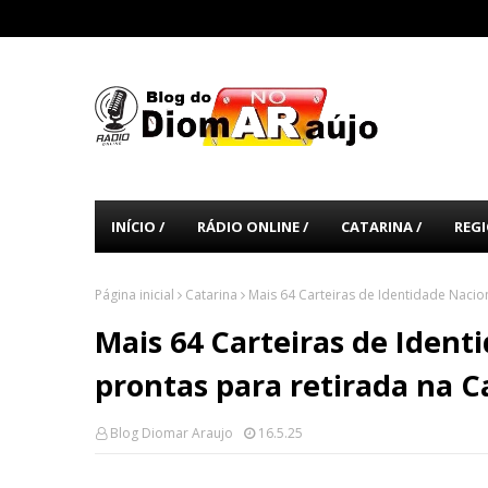
INÍCIO /
RÁDIO ONLINE /
CATARINA /
REGI
Página inicial
Catarina
Mais 64 Carteiras de Identidade Nacio
Mais 64 Carteiras de Ident
prontas para retirada na C
Blog Diomar Araujo
16.5.25