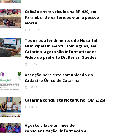
Colisão entre veículos na BR-020, em
Parambu, deixa feridos e uma pessoa
morta
31.7.26
Todos os atendimentos do Hospital
Municipal Dr. Gentil Domingues, em
Catarina, agora são informatizados.
Vídeo do prefeito Dr. Renan Guedes.
31.7.26
Atenção para este comunicado do
Cadastro Único de Catarina.
6.8.26
Catarina conquista Nota 10 no IQM 2026!
3.8.26
Agosto Lilás é um mês de
conscientização, informação e