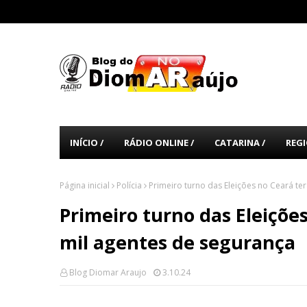
INÍCIO /
RÁDIO ONLINE /
CATARINA /
REGI
Página inicial
Polícia
Primeiro turno das Eleições no Ceará te
Primeiro turno das Eleições
mil agentes de segurança
Blog Diomar Araujo
3.10.24