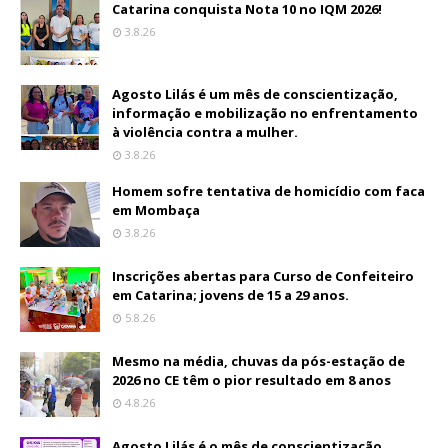
Catarina conquista Nota 10 no IQM 2026!
3.8.26
Agosto Lilás é um mês de conscientização,
informação e mobilização no enfrentamento
à violência contra a mulher.
3.8.26
Homem sofre tentativa de homicídio com faca
em Mombaça
3.8.26
Inscrições abertas para Curso de Confeiteiro
em Catarina; jovens de 15 a 29 anos.
5.8.26
Mesmo na média, chuvas da pós-estação de
2026 no CE têm o pior resultado em 8 anos
4.8.26
Agosto Lilás é o mês de conscientização,