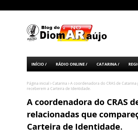
INÍCIO /
RÁDIO ONLINE /
CATARINA /
REGI
Página inicial
Catarina
A coordenadora do CRAS de Catarina
receberem a Carteira de Identidade.
A coordenadora do CRAS de
relacionadas que compare
Carteira de Identidade.