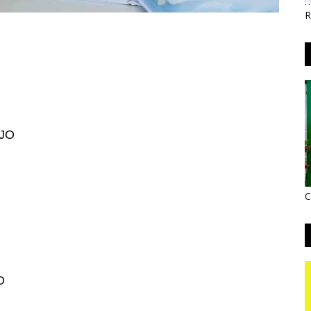
R
ÚJO
C
ÃO