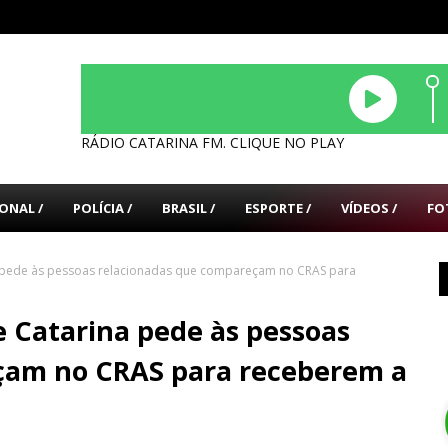
RÁDIO CATARINA FM. CLIQUE NO PLAY
ONAL /
POLÍCIA /
BRASIL /
ESPORTE /
VÍDEOS /
FO
 pede às pessoas relacionadas que compareçam no CRAS para
 Catarina pede às pessoas
çam no CRAS para receberem a