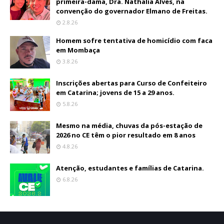
primeira-dama, Dra. Nathalia Alves, na
convenção do governador Elmano de Freitas.
2.8.26
Homem sofre tentativa de homicídio com faca
em Mombaça
3.8.26
Inscrições abertas para Curso de Confeiteiro
em Catarina; jovens de 15 a 29 anos.
5.8.26
Mesmo na média, chuvas da pós-estação de
2026 no CE têm o pior resultado em 8 anos
4.8.26
Atenção, estudantes e famílias de Catarina.
6.8.26