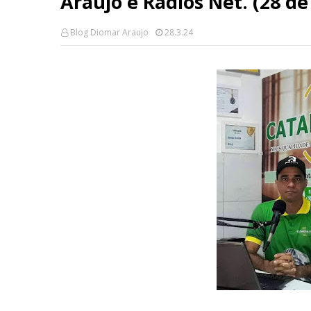
Araujo e Rádios Net. (28 d
Blog Diomar Araujo
28.3.24