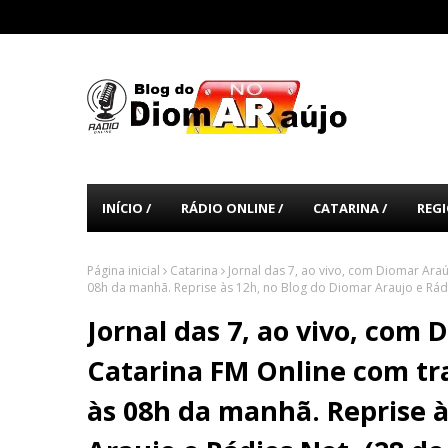
INÍCIO /
RÁDIO ONLINE /
CATARINA /
REGI
Página inicial
Catarina
Jornal das 7, ao vivo, com Diomar Ara
08h da manhã. Reprise às 12h, no Blog do Diomar Araujo e Rád
Jornal das 7, ao vivo, com 
Catarina FM Online com tr
às 08h da manhã. Reprise à