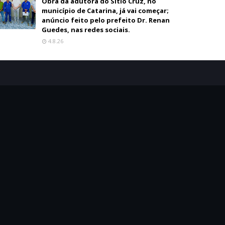
Obra da adutora do Sítio Cruz, no
município de Catarina, já vai começar;
anúncio feito pelo prefeito Dr. Renan
Guedes, nas redes sociais.
4.8.26