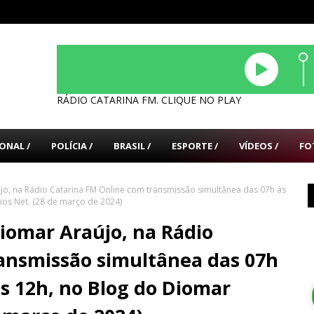
RÁDIO CATARINA FM. CLIQUE NO PLAY
ONAL /
POLÍCIA /
BRASIL /
ESPORTE /
VÍDEOS /
FO
újo, na Rádio Catarina FM Online com transmissão simultânea das 07h às
ios Net. (28 de março de 2024)
Diomar Araújo, na Rádio
ansmissão simultânea das 07h
s 12h, no Blog do Diomar