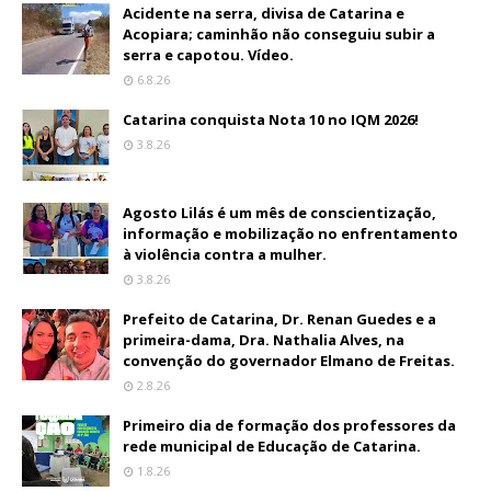
Acidente na serra, divisa de Catarina e
Acopiara; caminhão não conseguiu subir a
serra e capotou. Vídeo.
6.8.26
Catarina conquista Nota 10 no IQM 2026!
3.8.26
Agosto Lilás é um mês de conscientização,
informação e mobilização no enfrentamento
à violência contra a mulher.
3.8.26
Prefeito de Catarina, Dr. Renan Guedes e a
primeira-dama, Dra. Nathalia Alves, na
convenção do governador Elmano de Freitas.
2.8.26
Primeiro dia de formação dos professores da
rede municipal de Educação de Catarina.
1.8.26