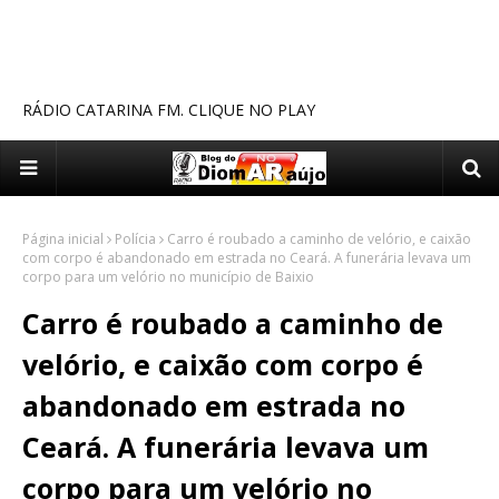
RÁDIO CATARINA FM. CLIQUE NO PLAY
Página inicial
Polícia
Carro é roubado a caminho de velório, e caixão
com corpo é abandonado em estrada no Ceará. A funerária levava um
corpo para um velório no município de Baixio
Carro é roubado a caminho de
velório, e caixão com corpo é
abandonado em estrada no
Ceará. A funerária levava um
corpo para um velório no