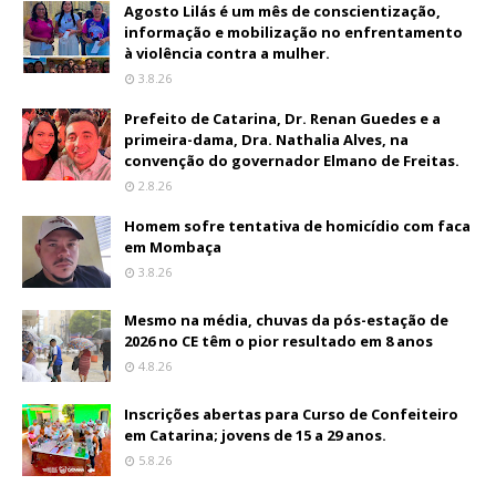
Agosto Lilás é um mês de conscientização,
informação e mobilização no enfrentamento
à violência contra a mulher.
3.8.26
Prefeito de Catarina, Dr. Renan Guedes e a
primeira-dama, Dra. Nathalia Alves, na
convenção do governador Elmano de Freitas.
2.8.26
Homem sofre tentativa de homicídio com faca
em Mombaça
3.8.26
Mesmo na média, chuvas da pós-estação de
2026 no CE têm o pior resultado em 8 anos
4.8.26
Inscrições abertas para Curso de Confeiteiro
em Catarina; jovens de 15 a 29 anos.
5.8.26