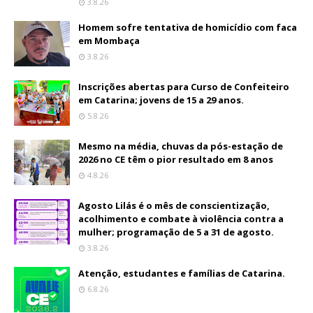
3.8.26
Homem sofre tentativa de homicídio com faca
em Mombaça
3.8.26
Inscrições abertas para Curso de Confeiteiro
em Catarina; jovens de 15 a 29 anos.
5.8.26
Mesmo na média, chuvas da pós-estação de
2026 no CE têm o pior resultado em 8 anos
4.8.26
Agosto Lilás é o mês de conscientização,
acolhimento e combate à violência contra a
mulher; programação de 5 a 31 de agosto.
3.8.26
Atenção, estudantes e famílias de Catarina.
6.8.26