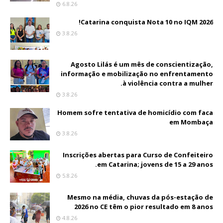
6.8.26
Catarina conquista Nota 10 no IQM 2026!
3.8.26
Agosto Lilás é um mês de conscientização,
informação e mobilização no enfrentamento
à violência contra a mulher.
3.8.26
Homem sofre tentativa de homicídio com faca
em Mombaça
3.8.26
Inscrições abertas para Curso de Confeiteiro
em Catarina; jovens de 15 a 29 anos.
5.8.26
Mesmo na média, chuvas da pós-estação de
2026 no CE têm o pior resultado em 8 anos
4.8.26