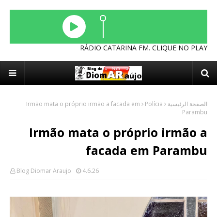
RÁDIO CATARINA FM. CLIQUE NO PLAY
Irmão mata o próprio irmão a facada em
Polícia
الصفحة الرئيسية
Parambu
Irmão mata o próprio irmão a
facada em Parambu
Blog Diomar Araujo
4.6.26