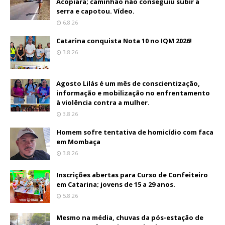
Acopiara; caminhão não conseguiu subir a
serra e capotou. Vídeo.
6.8.26
Catarina conquista Nota 10 no IQM 2026!
3.8.26
Agosto Lilás é um mês de conscientização,
informação e mobilização no enfrentamento
à violência contra a mulher.
3.8.26
Homem sofre tentativa de homicídio com faca
em Mombaça
3.8.26
Inscrições abertas para Curso de Confeiteiro
em Catarina; jovens de 15 a 29 anos.
5.8.26
Mesmo na média, chuvas da pós-estação de