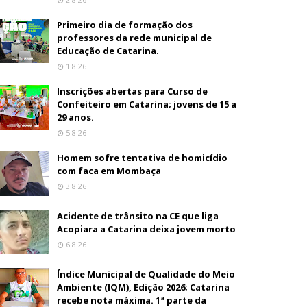
Primeiro dia de formação dos
professores da rede municipal de
Educação de Catarina.
1.8.26
Inscrições abertas para Curso de
Confeiteiro em Catarina; jovens de 15 a
29 anos.
5.8.26
Homem sofre tentativa de homicídio
com faca em Mombaça
3.8.26
Acidente de trânsito na CE que liga
Acopiara a Catarina deixa jovem morto
6.8.26
Índice Municipal de Qualidade do Meio
Ambiente (IQM), Edição 2026; Catarina
recebe nota máxima. 1ª parte da