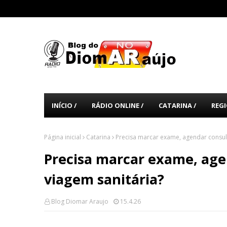
INÍCIO /
RÁDIO ONLINE /
CATARINA /
REGI
Página inicial
Catarina
Precisa marcar exame, agendar consulta
Precisa marcar exame, agen
viagem sanitária?
Blog Diomar Araujo
15.4.26