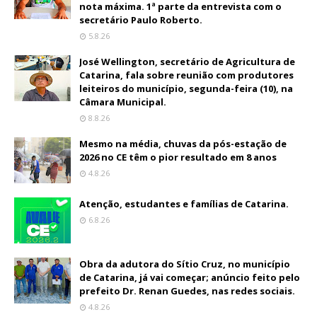
nota máxima. 1ª parte da entrevista com o
secretário Paulo Roberto.
5.8.26
José Wellington, secretário de Agricultura de
Catarina, fala sobre reunião com produtores
leiteiros do município, segunda-feira (10), na
Câmara Municipal.
8.8.26
Mesmo na média, chuvas da pós-estação de
2026 no CE têm o pior resultado em 8 anos
4.8.26
Atenção, estudantes e famílias de Catarina.
6.8.26
Obra da adutora do Sítio Cruz, no município
de Catarina, já vai começar; anúncio feito pelo
prefeito Dr. Renan Guedes, nas redes sociais.
4.8.26