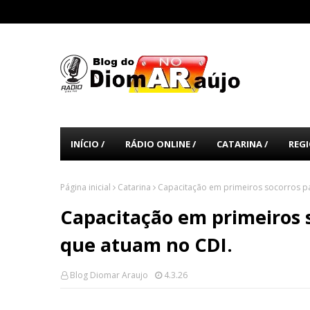
INÍCIO /
RÁDIO ONLINE /
CATARINA /
REGI
Página inicial
Catarina
Capacitação em primeiros socorros pa
Capacitação em primeiros s
que atuam no CDI.
Blog Diomar Araujo
4.3.26