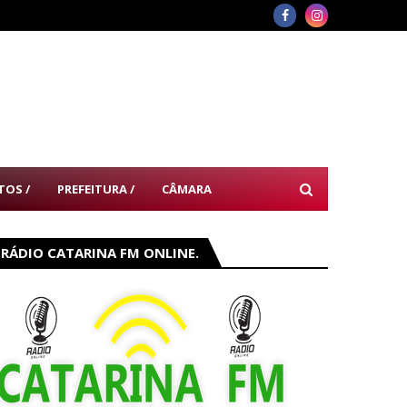
TOS /
PREFEITURA /
CÂMARA
RÁDIO CATARINA FM ONLINE.