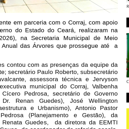
R
ente em parceria com o Corraj, com apoio 
erno do Estado do Ceará, realizaram na 
2026), na Secretaria Municipal de Meio 
a Anual das Árvores que prossegue até  a 
res contou com as presenças da equipe da
e; secretário Paulo Roberto, subsecretário
Cavalcante, assessora técnica e
Jervyson
C
 executiva municipal do Corraj, Valbenha
s Cícero Pedrosa, secretário de Governo
o Dr. Renan Guedes), José Wellington
aestrutura e Urbanismo), Antonio Pastor
 Pedrosa (Planejamento e Gestão), da
ra Renata Guedes, da diretora da EEMTI