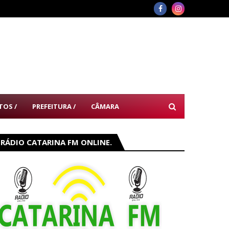
TOS /
PREFEITURA /
CÂMARA
RÁDIO CATARINA FM ONLINE.