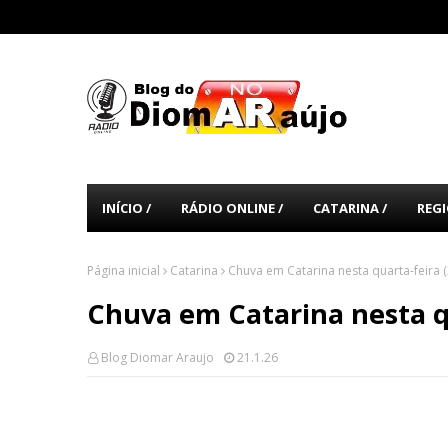
INÍCIO /
RÁDIO ONLINE /
CATARINA /
REGI
Página inicial
Catarina
Chuva em Catarina nesta quarta-feira (
Chuva em Catarina nesta qu
Blog Diomar Araujo
21.1.26