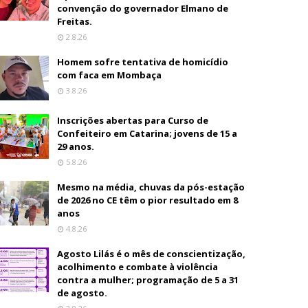
convenção do governador Elmano de
Freitas.
2.8.26
Homem sofre tentativa de homicídio
com faca em Mombaça
3.8.26
Inscrições abertas para Curso de
Confeiteiro em Catarina; jovens de 15 a
29 anos.
5.8.26
Mesmo na média, chuvas da pós-estação
de 2026 no CE têm o pior resultado em 8
anos
4.8.26
Agosto Lilás é o mês de conscientização,
acolhimento e combate à violência
contra a mulher; programação de 5 a 31
de agosto.