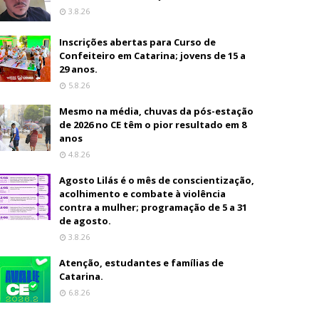
3.8.26
Inscrições abertas para Curso de
Confeiteiro em Catarina; jovens de 15 a
29 anos.
5.8.26
Mesmo na média, chuvas da pós-estação
de 2026 no CE têm o pior resultado em 8
anos
4.8.26
Agosto Lilás é o mês de conscientização,
acolhimento e combate à violência
contra a mulher; programação de 5 a 31
de agosto.
3.8.26
Atenção, estudantes e famílias de
Catarina.
6.8.26