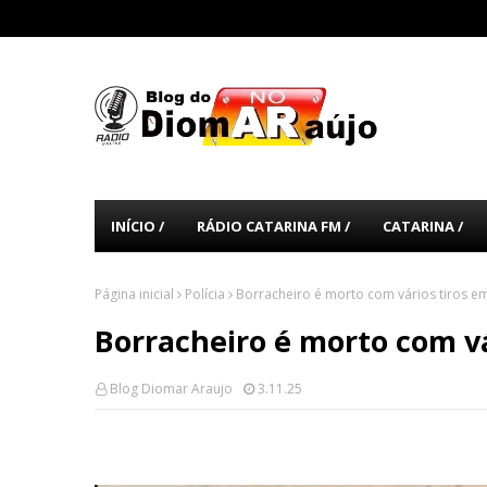
INÍCIO /
RÁDIO CATARINA FM /
CATARINA /
Página inicial
Polícia
Borracheiro é morto com vários tiros e
Borracheiro é morto com vá
Blog Diomar Araujo
3.11.25