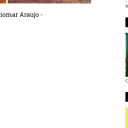
R
Diomar Araujo -
C