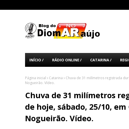
INÍCIO /
RÁDIO ONLINE /
CATARINA /
REGI
Página inicial
Catarina
Chuva de 31 milímetros registrada du
Nogueirão. Vídeo.
Chuva de 31 milímetros re
de hoje, sábado, 25/10, em
Nogueirão. Vídeo.