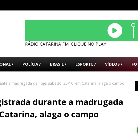
RÁDIO CATARINA FM. CLIQUE NO PLAY
ONAL /
POLÍCIA /
BRASIL /
ESPORTE /
VÍDEOS /
FO
rante a madrugada de hoje, sábado, 25/10, em Catarina, alaga o campo
gistrada durante a madrugada
 Catarina, alaga o campo