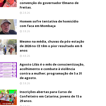
convenção do governador Elmano de
Freitas.
2.8.26
Homem sofre tentativa de homicídio
com faca em Mombaça
3.8.26
Mesmo na média, chuvas da pós-estação
de 2026 no CE têm o pior resultado em 8
anos
4.8.26
Agosto Lilás é o mês de conscientização,
acolhimento e combate à violência
contra a mulher; programação de 5 a 31
de agosto.
3.8.26
Inscrições abertas para Curso de
Confeiteiro em Catarina; jovens de 15 a
29 anos.