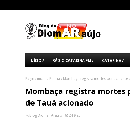
INÍCIO /
RÁDIO CATARINA FM /
CATARINA /
Página inicial
Polícia
Mombaça registra mortes por acidente e
Mombaça registra mortes p
de Tauá acionado
Blog Diomar Araujo
24.9.25