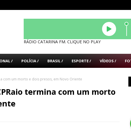
RÁDIO CATARINA FM. CLIQUE NO PLAY
ONAL /
POLÍCIA /
BRASIL /
ESPORTE /
VÍDEOS /
FO
na com um morto e dois presos, em Novo Oriente
CPRaio termina com um morto
ente