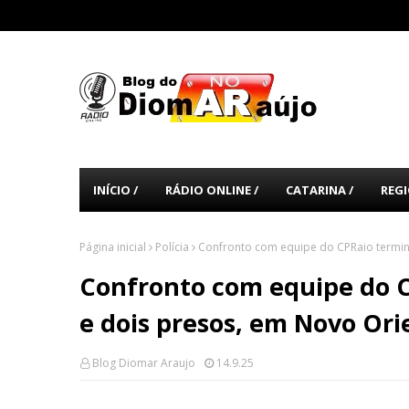
INÍCIO /
RÁDIO ONLINE /
CATARINA /
REGI
Página inicial
Polícia
Confronto com equipe do CPRaio termi
Confronto com equipe do 
e dois presos, em Novo Ori
Blog Diomar Araujo
14.9.25