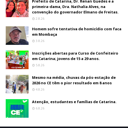
Prefeito de Catarina, Dr. Renan Guedes e a
primeira-dama, Dra. Nathalia Alves, na
convenção do governador Elmano de Freitas.
2.8.26
Homem sofre tentativa de homicídio com faca
em Mombaça
3.8.26
Inscrições abertas para Curso de Confeiteiro
em Catarina; jovens de 15 a 29 anos.
5.8.26
Mesmo na média, chuvas da pós-estação de
2026 no CE têm o pior resultado em 8 anos
4.8.26
Atenção, estudantes e famílias de Catarina.
6.8.26