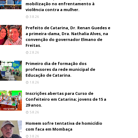
mobilização no enfrentamento à
violência contra a mulher.
3.8.26
Prefeito de Catarina, Dr. Renan Guedes e
a primeira-dama, Dra. Nathalia Alves, na
convenção do governador Elmano de
Freitas.
2.8.26
Primeiro dia de formação dos
professores da rede municipal de
Educação de Catarina.
1.8.26
Inscrições abertas para Curso de
Confeiteiro em Catarina; jovens de 15 a
29 anos.
5.8.26
Homem sofre tentativa de homicídio
com faca em Mombaça
3.8.26