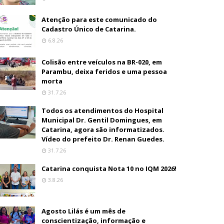
Atenção para este comunicado do
Cadastro Único de Catarina.
6.8.26
Colisão entre veículos na BR-020, em
Parambu, deixa feridos e uma pessoa
morta
31.7.26
Todos os atendimentos do Hospital
Municipal Dr. Gentil Domingues, em
Catarina, agora são informatizados.
Vídeo do prefeito Dr. Renan Guedes.
31.7.26
Catarina conquista Nota 10 no IQM 2026!
3.8.26
Agosto Lilás é um mês de
conscientização, informação e