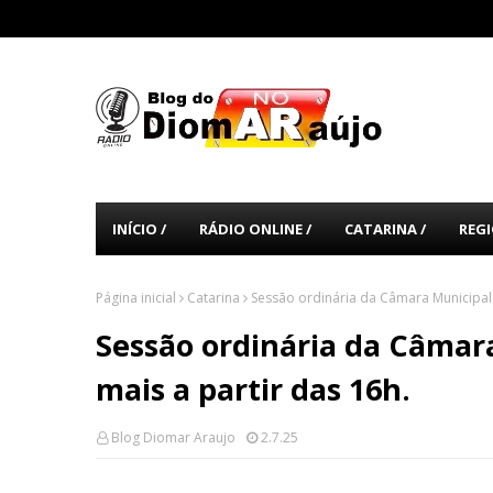
INÍCIO /
RÁDIO ONLINE /
CATARINA /
REGI
Página inicial
Catarina
Sessão ordinária da Câmara Municipal 
Sessão ordinária da Câmara
mais a partir das 16h.
Blog Diomar Araujo
2.7.25