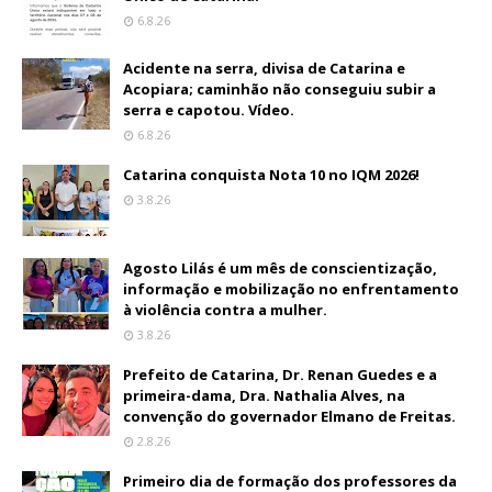
6.8.26
Acidente na serra, divisa de Catarina e
Acopiara; caminhão não conseguiu subir a
serra e capotou. Vídeo.
6.8.26
Catarina conquista Nota 10 no IQM 2026!
3.8.26
Agosto Lilás é um mês de conscientização,
informação e mobilização no enfrentamento
à violência contra a mulher.
3.8.26
Prefeito de Catarina, Dr. Renan Guedes e a
primeira-dama, Dra. Nathalia Alves, na
convenção do governador Elmano de Freitas.
2.8.26
Primeiro dia de formação dos professores da