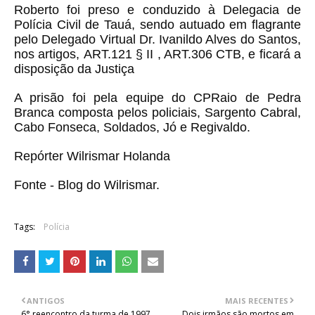
Roberto foi preso e conduzido à Delegacia de
Polícia Civil de Tauá, sendo autuado em flagrante
pelo Delegado Virtual Dr. Ivanildo Alves do Santos,
nos artigos, ART.121 § II , ART.306 CTB, e ficará a
disposição da Justiça
A prisão foi pela equipe do CPRaio de Pedra
Branca composta pelos policiais, Sargento Cabral,
Cabo Fonseca, Soldados, Jó e Regivaldo.
Repórter Wilrismar Holanda
Fonte - Blog do Wilrismar.
Tags:
Polícia
ANTIGOS
MAIS RECENTES
6° reencontro da turma de 1997
Dois irmãos são mortos em