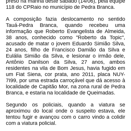
preso na manhã deste sábado (14/06), pela equipe
118 do CPRaio no município de Pedra Branca.
A composição fazia deslocamento no sentido
Tauá-Pedra Branca, quando recebeu uma
informação que Roberto Evangelista de Almeida,
38 anos, conhecido como "Roberto da Topic",
acusado de matar o jovem Eduardo Simião Silva,
24 anos, filho de Francisco Damião da Silva e
Eulália Simião da Silva, e lesionar o irmão dele,
Antônio Danilson da Silva, 27 anos, ambos
residentes na vila de Bom Jesus, havia fugido em
um Fiat Siena, cor prata, ano 2011, placa NUY-
7I99, por uma estrada carroçável que dá acesso à
localidade de Capitão Mor, na zona rural de Pedra
Branca, e estaria na localidade de Queimadas.
Segundo os policiais, quando a viatura se
aproximou do local onde o suspeito estava, ele
tentou fugir e avançou com o carro vindo a colidir
com a viatura policial.