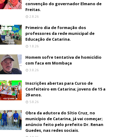
convenção do governador Elmano de
Freitas.
2.8.26
Primeiro dia de formação dos
professores da rede municipal de
Educação de Catarina.
1.8.26
Homem sofre tentativa de homicídio
com faca em Mombaça
3.8.26
Inscrições abertas para Curso de
Confeiteiro em Catarina; jovens de 15 a
29 anos.
5.8.26
Obra da adutora do Sítio Cruz, no
município de Catarina, já vai começar;
anúncio feito pelo prefeito Dr. Renan
Guedes, nas redes sociais.