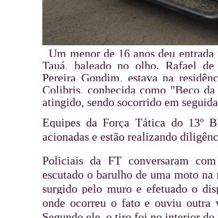
Um menor de 16 anos deu entrada n
Tauá, baleado no olho. Rafael de
Pereira Gondim, estava na residê
Colibris, conhecida como "Beco da 
atingido, sendo socorrido em seguida
Equipes da Força Tática do 13º BP
acionadas e estão realizando diligênc
Policiais da FT conversaram com 
escutado o barulho de uma moto na r
surgido pelo muro e efetuado o dis
onde ocorreu o fato e ouviu outra 
Segundo ele, o tiro foi no interior do