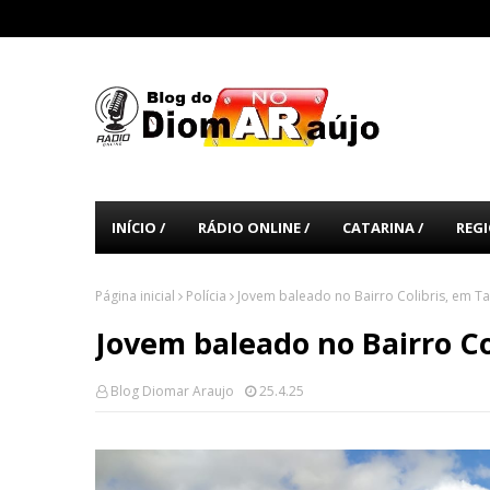
INÍCIO /
RÁDIO ONLINE /
CATARINA /
REGI
Página inicial
Polícia
Jovem baleado no Bairro Colibris, em T
Jovem baleado no Bairro Co
Blog Diomar Araujo
25.4.25