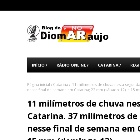
INÍCIO /
RÁDIO ONLINE /
CATARINA /
REGI
Página inicial
Catarina
11 milímetros de chuva nesta segunda-
nesse final de semana em Catarina; 22 mm (sábado-12), e 15 
11 milímetros de chuva nes
Catarina. 37 milímetros de
nesse final de semana em 