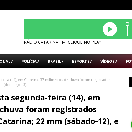
RÁDIO CATARINA FM. CLIQUE NO PLAY
ONAL /
POLÍCIA /
BRASIL /
ESPORTE /
VÍDEOS /
FO
feira (14), em Catarina. 37 milímetros de chuva foram registrados
mm (domingo-13).
ta segunda-feira (14), em
 chuva foram registrados
Catarina; 22 mm (sábado-12), e