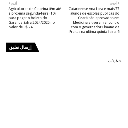
أحدث
أقدم
Agricultores de Catarina têm até
Catarinense Ana Lara e mais 77
a próxima segunda-feira (10),
alunos de escolas públicas do
para pagar o boleto do
Ceará são aprovados em
Garantia Safra 2024/2025 no
Medicina e tiveram encontro
valor de R$ 24.
com o governador Elmano de
Freitas na última quinta-feira, 6.
إرسال تعليق
0 تعليقات