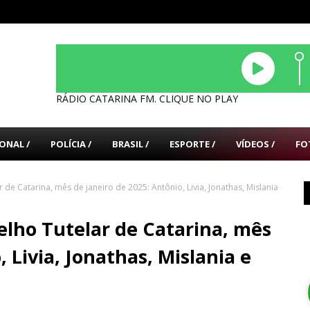
RÁDIO CATARINA FM. CLIQUE NO PLAY
ONAL /
POLÍCIA /
BRASIL /
ESPORTE /
VÍDEOS /
FO
 de Catarina, mês de janeiro de 2025: Antônio, Livia, Jonathas, Mislania
elho Tutelar de Catarina, mês
, Livia, Jonathas, Mislania e