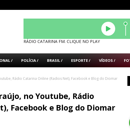
RÁDIO CATARINA FM. CLIQUE NO PLAY
ONAL /
POLÍCIA /
BRASIL /
ESPORTE /
VÍDEOS /
FO
outube, Rádio Catarina Online (Radios Net), Facebook e Blog do Diomar
raújo, no Youtube, Rádio
t), Facebook e Blog do Diomar