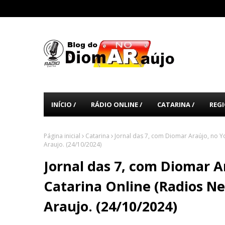
INÍCIO /
RÁDIO ONLINE /
CATARINA /
REGI
Página inicial
Catarina
Jornal das 7, com Diomar Araújo, no Y
Araujo. (24/10/2024)
Jornal das 7, com Diomar A
Catarina Online (Radios Ne
Araujo. (24/10/2024)