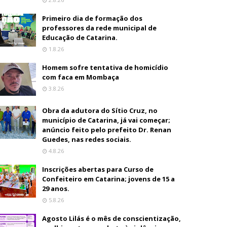
Primeiro dia de formação dos
professores da rede municipal de
Educação de Catarina.
1.8.26
Homem sofre tentativa de homicídio
com faca em Mombaça
3.8.26
Obra da adutora do Sítio Cruz, no
município de Catarina, já vai começar;
anúncio feito pelo prefeito Dr. Renan
Guedes, nas redes sociais.
4.8.26
Inscrições abertas para Curso de
Confeiteiro em Catarina; jovens de 15 a
29 anos.
5.8.26
Agosto Lilás é o mês de conscientização,