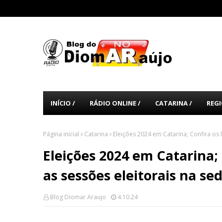
INÍCIO /
RÁDIO ONLINE /
CATARINA /
REGI
Página inicial
Catarina
Eleições 2024 em Catarina; Confira os 
Eleições 2024 em Catarina; 
as sessões eleitorais na sed
Blog Diomar Araujo
4.10.24