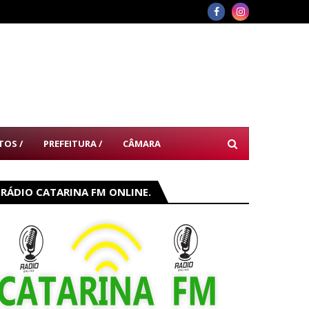
TOS /
PREFEITURA /
CÂMARA
RÁDIO CATARINA FM ONLINE.