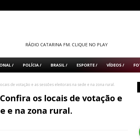
RÁDIO CATARINA FM. CLIQUE NO PLAY
ONAL /
POLÍCIA /
BRASIL /
ESPORTE /
VÍDEOS /
FO
locais de votação e as sessões eleitorais na sede e na zona rural.
Confira os locais de votação e
e e na zona rural.