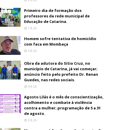
Primeiro dia de formação dos
professores da rede municipal de
Educação de Catarina.
1.8.26
Homem sofre tentativa de homicídio
com faca em Mombaça
3.8.26
Obra da adutora do Sítio Cruz, no
município de Catarina, já vai começar;
anúncio feito pelo prefeito Dr. Renan
Guedes, nas redes sociais.
4.8.26
Agosto Lilás é o mês de conscientização,
acolhimento e combate à violência
contra a mulher; programação de 5 a 31
de agosto.
3.8.26