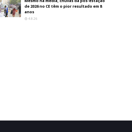
Mesmo na média, chuvas da pós-estação
de 2026 no CE têm o pior resultado em 8
anos
4.8.26