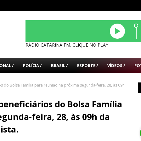
RÁDIO CATARINA FM. CLIQUE NO PLAY
ONAL /
POLÍCIA /
BRASIL /
ESPORTE /
VÍDEOS /
FO
s do Bolsa Família para reunião na próxima segunda-feira, 28, às 09h
eneficiários do Bolsa Família
gunda-feira, 28, às 09h da
ista.