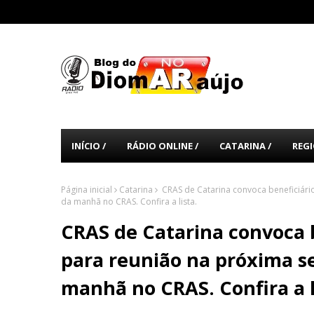
INÍCIO /
RÁDIO ONLINE /
CATARINA /
REGI
Página inicial
Catarina
CRAS de Catarina convoca beneficiário
da manhã no CRAS. Confira a lista.
CRAS de Catarina convoca b
para reunião na próxima se
manhã no CRAS. Confira a l