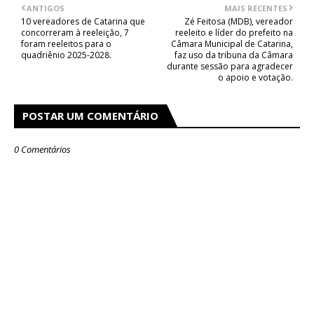
ANTIGOS
MAIS RECENTES
10 vereadores de Catarina que
Zé Feitosa (MDB), vereador
concorreram à reeleição, 7
reeleito e líder do prefeito na
foram reeleitos para o
Câmara Municipal de Catarina,
quadriênio 2025-2028.
faz uso da tribuna da Câmara
durante sessão para agradecer
o apoio e votação.
POSTAR UM COMENTÁRIO
0 Comentários